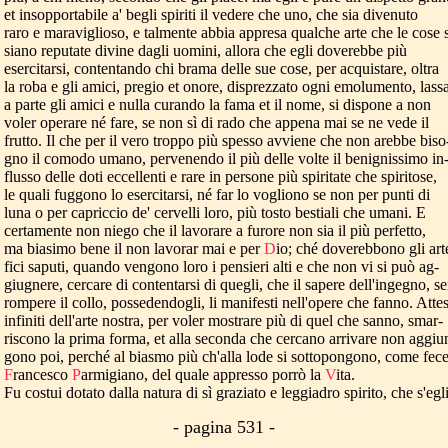
et insopportabile a' begli spiriti il vedere che uno, che sia divenuto
raro e maraviglioso, e talmente abbia appresa qualche arte che le cose 
siano reputate divine dagli uomini, allora che egli doverebbe più
esercitarsi, contentando chi brama delle sue cose, per acquistare, oltra
la roba e gli amici, pregio et onore, disprezzato ogni emolumento, lassa
a parte gli amici e nulla curando la fama et il nome, si dispone a non
voler operare né fare, se non sì di rado che appena mai se ne vede il
frutto. Il che per il vero troppo più spesso avviene che non arebbe biso
gno il comodo umano, pervenendo il più delle volte il benignissimo in
flusso delle doti eccellenti e rare in persone più spiritate che spiritose,
le quali fuggono lo esercitarsi, né far lo vogliono se non per punti di
luna o per capriccio de' cervelli loro, più tosto bestiali che umani. E
certamente non niego che il lavorare a furore non sia il più perfetto,
ma biasimo bene il non lavorar mai e per
D
io; ché doverebbono gli art
fici saputi, quando vengono loro i pensieri alti e che non vi si può ag-
giugnere, cercare di contentarsi di quegli, che il sapere dell'ingegno, s
rompere il collo, possedendogli, li manifesti nell'opere che fanno. Att
infiniti dell'arte nostra, per voler mostrare più di quel che sanno, smar-
riscono la prima forma, et alla seconda che cercano arrivare non aggiu
gono poi, perché al biasmo più ch'alla lode si sottopongono, come fec
F
rancesco
P
armigiano, del quale appresso porrò la
V
ita.
Fu costui dotato dalla natura di sì graziato e leggiadro spirito, che s'egl
- pagina 531 -