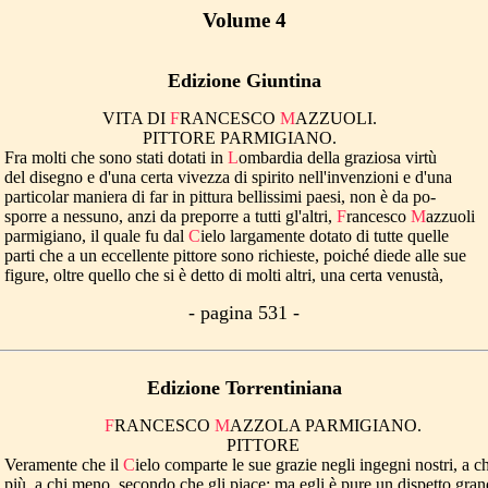
Volume 4
Edizione Giuntina
VITA DI
F
RANCESCO
M
AZZUOLI.
PITTORE PARMIGIANO.
Fra molti che sono stati dotati in
L
ombardia della graziosa virtù
del disegno e d'una certa vivezza di spirito nell'invenzioni e d'una
particolar maniera di far in pittura bellissimi paesi, non è da po-
sporre a nessuno, anzi da preporre a tutti gl'altri,
F
rancesco
M
azzuoli
parmigiano, il quale fu dal
C
ielo largamente dotato di tutte quelle
parti che a un eccellente pittore sono richieste, poiché diede alle sue
figure, oltre quello che si è detto di molti altri, una certa venustà,
- pagina 531 -
Edizione Torrentiniana
F
RANCESCO
M
AZZOLA PARMIGIANO.
PITTORE
Veramente che il
C
ielo comparte le sue grazie negli ingegni nostri, a ch
più, a chi meno, secondo che gli piace: ma egli è pure un dispetto gra